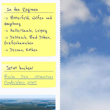
In den Regionen
-> Bitterfeld, Wolfen und
Umgebung
-> Halle/Saale, Leipzig
-> Delitzsch, Bad Düben,
Gräfenhainichen
-> Dessau, Köthen
Jetzt buchen!
Buche Dein ultimatives
FlugAirlebnis jetzt!