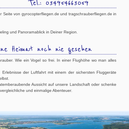
 Tel.: 034954663059
1
2
3
4
5
6
7
 Seite von gyrocopterfliegen.de und tragschrauberfliegen.de in
eling und Panoramablick in Deiner Region.
ne Heimat noch nie gesehen
rauber. Wie ein Vogel so frei. In einer Flughöhe wo man alles
n Erlebnisse der Luftfahrt mit einem der sichersten Fluggeräte
lbst.
 atemberaubende Aussicht auf unsere Landschaft oder schenke
ergleichliche und einmalige Abenteuer.